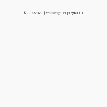
© 2018 SZIKKE | Webdesign:
PagonyMedia