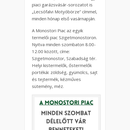
piaci garázsvásár-sorozatot is
„Lecsófalvi Motyóbörze” címmel,
minden hónap első vasárnapján.
A Monostori Piac az egyik
termelői piac Szigetmonostoron.
Nyitva minden szombaton 8.00-
12.00 között, címe:
Szigetmonostor, Szabadság tér.
Helyi kistermelők, őstermelők
portékái: zöldség, gyümölcs, sajt
és tejtermék, kézműves
sütemény, méz.