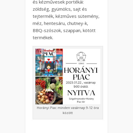
és kézművesek portékái:
zöldség, gyümölcs, sajt és
tejtermék, kézműves sütemény,
méz, hentesáru, chutney-k,
BBQ-szószok, szappan, kötött
termékek.
Horányi Piac minden vasárnap 9-12 óra
között