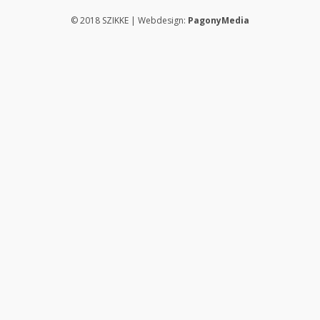
© 2018 SZIKKE | Webdesign:
PagonyMedia